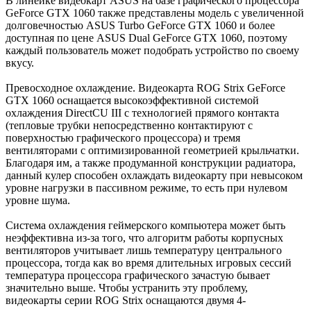
В линейке видеокарт ASUS на базе графического процессора
GeForce GTX 1060 также представлены модель с увеличенной
долговечностью ASUS Turbo GeForce GTX 1060 и более
доступная по цене ASUS Dual GeForce GTX 1060, поэтому
каждый пользователь может подобрать устройство по своему
вкусу.
Превосходное охлаждение. Видеокарта ROG Strix GeForce
GTX 1060 оснащается высокоэффективной системой
охлаждения DirectCU III с технологией прямого контакта
(тепловые трубки непосредственно контактируют с
поверхностью графического процессора) и тремя
вентиляторами с оптимизированной геометрией крыльчатки.
Благодаря им, а также продуманной конструкции радиатора,
данный кулер способен охлаждать видеокарту при невысоком
уровне нагрузки в пассивном режиме, то есть при нулевом
уровне шума.
Система охлаждения геймерского компьютера может быть
неэффективна из-за того, что алгоритм работы корпусных
вентиляторов учитывает лишь температуру центрального
процессора, тогда как во время длительных игровых сессий
температура процессора графического зачастую бывает
значительно выше. Чтобы устранить эту проблему,
видеокарты серии ROG Strix оснащаются двумя 4-