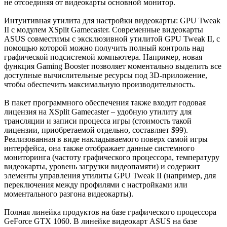
не отсоединяя от видеокарты основной монитор.
Интуитивная утилита для настройки видеокарты: GPU Tweak
II с модулем XSplit Gamecaster. Современные видеокарты
ASUS совместимы с эксклюзивной утилитой GPU Tweak II, с
помощью которой можно получить полный контроль над
графической подсистемой компьютера. Например, новая
функция Gaming Booster позволяет моментально выделить все
доступные вычислительные ресурсы под 3D-приложение,
чтобы обеспечить максимальную производительность.
В пакет программного обеспечения также входит годовая
лицензия на XSplit Gamecaster – удобную утилиту для
трансляции и записи процесса игры (стоимость такой
лицензии, приобретаемой отдельно, составляет $99).
Реализованная в виде накладываемого поверх самой игры
интерфейса, она также отображает данные системного
мониторинга (частоту графического процессора, температуру
видеокарты, уровень загрузки видеопамяти) и содержит
элементы управления утилиты GPU Tweak II (например, для
переключения между профилями с настройками или
моментального разгона видеокарты).
Полная линейка продуктов на базе графического процессора
GeForce GTX 1060. В линейке видеокарт ASUS на базе