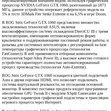
персонализируемым внешним видом. Используя графический
процессор NVIDIA GeForce GTX 1060, разогнанный до 1873
МГц, данное устройство опережает референсную модель на
5% в тесте 3DMark Fire Strike Extreme и на 6,5% в игре Doom.
В ROG Strix GeForce GTX 1060 представлено множество
эксклюзивных технологий ASUS, включая
высокоэффективную систему охлаждения DirectCU III с тремя
вентиляторами, имеющими оптимизированную форму
крыльчатки и поддерживающими пассивный режим работы, и
разъемы для системных вентиляторов с регулировкой на базе
температуры графического процессора (технология
FanConnect). В ней применяются отборные компоненты
(технология Super Alloy Power II), а высокое качество готового
устройства гарантирует полностью автоматизированный
процесс производства (технология Auto-Extreme).
ROG Strix GeForce GTX 1060 оснащается цветной подсветкой
Aura и двумя портами HDMI, что позволяет подключать
системы виртуальной реальности, не отсоединяя основной
монитор. В комплект поставки продукта входит программное
обеспечение GPU Tweak II с модулем XSplit Gamecaster для
настройки параметров графической подсистемы и трансляции
игрового процесса через Интернет.