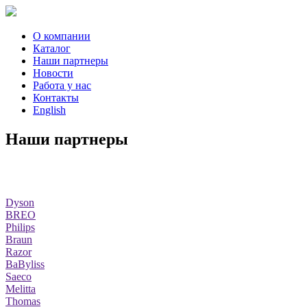
О компании
Каталог
Наши партнеры
Новости
Работа у нас
Контакты
English
Наши партнеры
Dyson
BREO
Philips
Braun
Razor
BaByliss
Saeco
Melitta
Thomas