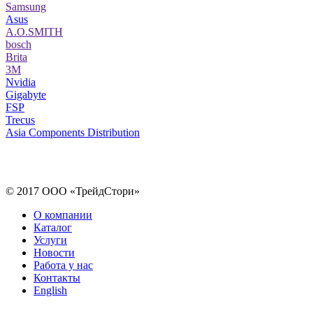
Samsung
Asus
A.O.SMITH
bosch
Brita
3M
Nvidia
Gigabyte
FSP
Trecus
Asia Components Distribution
© 2017 ООО «ТрейдСтори»
О компании
Каталог
Услуги
Новости
Работа у нас
Контакты
English